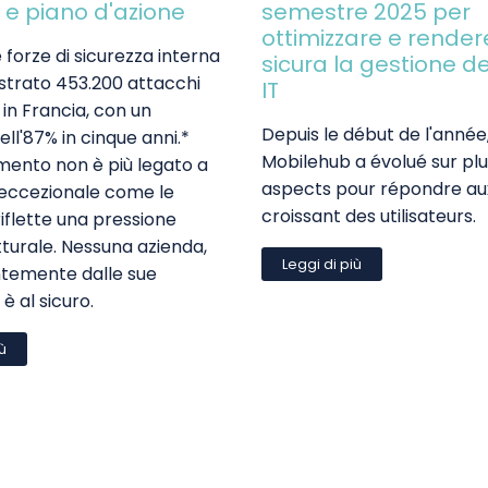
 e piano d'azione
semestre 2025 per
ottimizzare e render
e forze di sicurezza interna
sicura la gestione d
strato 453.200 attacchi
IT
 in Francia, con un
Depuis le début de l'année
ll'87% in cinque anni.*
Mobilehub a évolué sur plu
ento non è più legato a
aspects pour répondre au
eccezionale come le
croissant des utilisateurs.
riflette una pressione
tturale. Nessuna azienda,
Leggi di più
temente dalle sue
è al sicuro.
iù