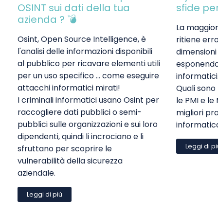
OSINT sui dati della tua
sfide pe
azienda ? 💣
La maggior
Osint, Open Source Intelligence, è
ritiene er
l'analisi delle informazioni disponibili
dimensioni
al pubblico per ricavare elementi utili
esponendole
per un uso specifico ... come eseguire
informatici
attacchi informatici mirati!
Quali sono 
I criminali informatici usano Osint per
le PMI e l
raccogliere dati pubblici o semi-
migliori pr
pubblici sulle organizzazioni e sui loro
informatic
dipendenti, quindi li incrociano e li
Leggi di p
sfruttano per scoprire le
vulnerabilità della sicurezza
aziendale.
Leggi di più