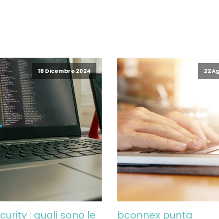
18 Dicembre 2024
22 A
urity : quali sono le
bconnex punta