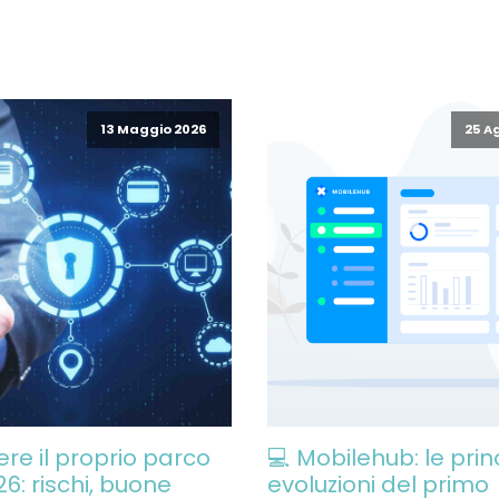
13 Maggio 2026
25 A
re il proprio parco
💻 Mobilehub: le prin
26: rischi, buone
evoluzioni del primo