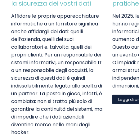
la sicurezza dei vostri dati
pratiche
Affidare le proprie apparecchiature
Nel 2025, l
informatiche a un fornitore significa
hanno regi
anche affidargli dei dati: quelli
informatici
dell’azienda, quelli dei suoi
aumento de
collaboratori e, talvolta, quelli dei
Questo aum
propri clienti. Per un responsabile dei
un evento 
sistemi informativi, un responsabile IT
Olimpiadi: 
o un responsabile degli acquisti, la
ormai stru
sicurezza di questi dati è quindi
indipenden
indissolubilmente legata alla scelta di
dimensioni, 
un partner. La posta in gioco, infatti, è
Leggi di p
cambiata: non si tratta più solo di
garantire la continuità dei sistemi, ma
di impedire che i dati aziendali
diventino merce nelle mani degli
hacker.