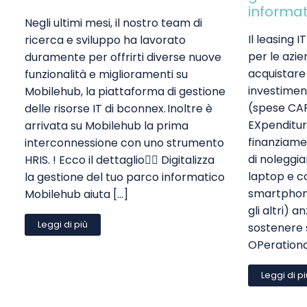
informat
Negli ultimi mesi, il nostro team di
Il leasing 
ricerca e sviluppo ha lavorato
per le azi
duramente per offrirti diverse nuove
acquistare
funzionalità e miglioramenti su
investimenti
Mobilehub, la piattaforma di gestione
(spese CAP
delle risorse IT di bconnex. Inoltre è
EXpenditur
arrivata su Mobilehub la prima
finanziame
interconnessione con uno strumento
di noleggi
HRIS. ! Ecco il dettaglio👇🏻 Digitalizza
laptop e c
la gestione del tuo parco informatico
smartphone
Mobilehub aiuta […]
gli altri) a
Leggi di più
sostenere 
OPerationa
Leggi di p