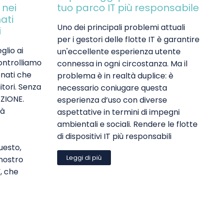
 nei
tuo parco IT più responsabile
nati
Uno dei principali problemi attuali
i
per i gestori delle flotte IT è garantire
glio ai
un'eccellente esperienza utente
controlliamo
connessa in ogni circostanza. Ma il
ionati che
problema è in realtà duplice: è
itori. Senza
necessario coniugare questa
ZIONE.
esperienza d’uso con diverse
tà
aspettative in termini di impegni
ambientali e sociali. Rendere le flotte
di dispositivi IT più responsabili
uesto,
Leggi di più
nostro
, che