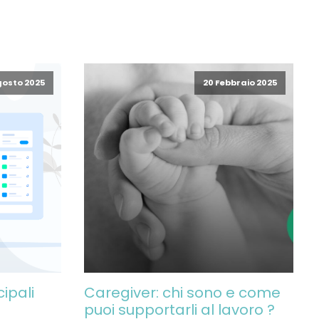
gosto 2025
20 Febbraio 2025
cipali
Caregiver: chi sono e come
puoi supportarli al lavoro ?