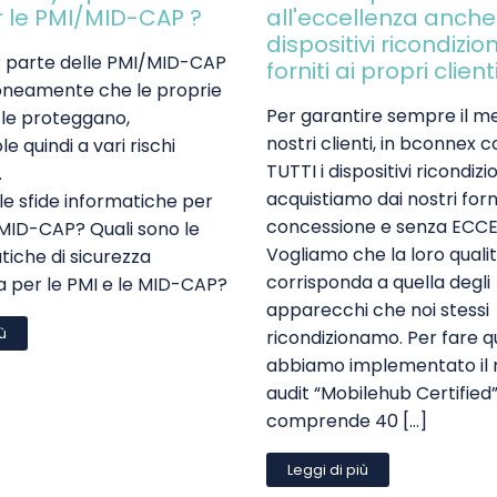
r le PMI/MID-CAP ?
all'eccellenza anche
dispositivi ricondizio
 parte delle PMI/MID-CAP
forniti ai propri client
roneamente che le proprie
Per garantire sempre il me
 le proteggano,
nostri clienti, in bconnex 
 quindi a vari rischi
TUTTI i dispositivi ricondiz
.
acquistiamo dai nostri forn
le sfide informatiche per
concessione e senza ECCE
e MID-CAP? Quali sono le
Vogliamo che la loro quali
atiche di sicurezza
corrisponda a quella degli
a per le PMI e le MID-CAP?
apparecchi che noi stessi
iù
ricondizionamo. Per fare q
abbiamo implementato il 
audit “Mobilehub Certified”
comprende 40 […]
Leggi di più