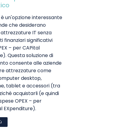
ico
IT è un'opzione interessante
ende che desiderano
 attrezzature IT senza
 finanziari significativi
EX – per CAPital
e). Questa soluzione di
nto consente alle aziende
are attrezzature come
omputer desktop,
, tablet e accessori (tra
nziché acquistarli (e quindi
spese OPEX – per
l EXpenditure).
iù